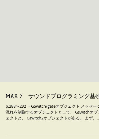
MAX 7 サウンドプログラミング基礎7
p.288〜292 ・GSwitch/gateオブジェクト メッセージの
流れを制御するオブジェクトとして、 Gswitchオブジ
ェクトと、 Gswitch2オブジェクトがある。 まず、
GSwitchオブジェクトに関しては、第１インレットへ
bangまたは0か1の数値（Togg...