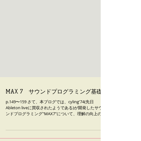
MAX 7 サウンドプログラミング基礎1
p.149〜159 さて、本ブログでは、cyling'74(先日
Ableton liveに買収されたようである)が開発したサウ
ンドプログラミング"MAX7"について、理解の向上のた
め要点や考え方などをまとめていきたいと思う。 その
ついでに日記も書くかもしれない。...