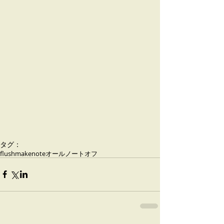
タグ：
flush
makenote
オールノートオフ