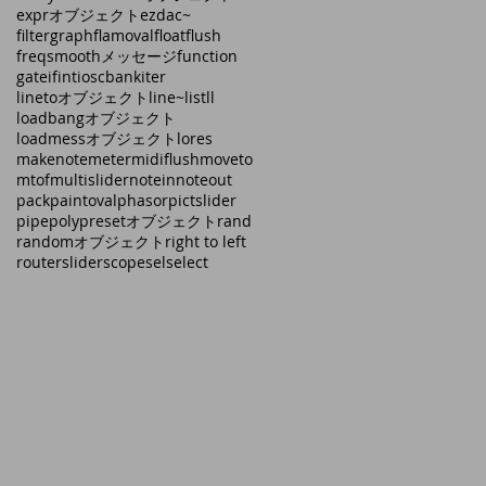
exprオブジェクト
ezdac~
filtergraph
flamoval
float
flush
freqsmoothメッセージ
function
gate
if
int
ioscbank
iter
linetoオブジェクト
line~
list
ll
loadbangオブジェクト
loadmessオブジェクト
lores
makenote
meter
midiflush
moveto
mtof
multislider
notein
noteout
pack
paintoval
phasor
pictslider
pipe
poly
presetオブジェクト
rand
randomオブジェクト
right to left
route
rslider
scope
sel
select