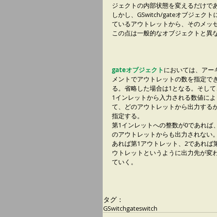
ジェクトの内部状態を変えるだけで
しかし、GSwitch/gateオブ
ているアウトレットから、そのメッ
この点は一般的なオブジェクトと異
gateオブジェクト
においては、アー
メントでアウトレットの数を指定で
る。省略した場合は1となる。そして
1インレットから入力される数値によ
て、どのアウトレットから出力する
指定する。
第1インレットへの整数が0であれば
のアウトレットからも出力されない。
あれば第1アウトレット、2であれば
ウトレットというように出力先が変
ていく。
タグ：
GSwitch
gate
switch