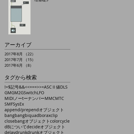
アーカイブ
2017年8月
（22）
22件の記事
2017年7月
（15）
15件の記事
2017年6月
（8）
8件の記事
タグから検索
!=
$記号
&&
<
<=
==
>
>=
ASCⅡ値
DLS
GM
GM2
GSwitch
LFO
MIDIノーtーナンバー
MMC
MTC
SMF
SysEx
append/prependオブジェクト
bangbang
biquad
borax
clip
closebangオブジェクト
color
cycle
dBについて
decideオブジェクト
delay
drunk
drunkオブジェクト