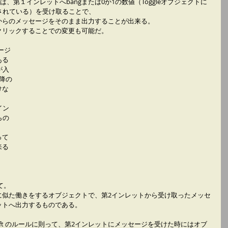
ては、第１インレットへbangまたは0か1の数値（Toggleオブジェクトに
されている）を受け取ることで、
からのメッセージをそのまま出力することが出来る。
クリックすることでの変更も可能だ。
ージ
ある
が入
降の
けな
イン
らの
って
来る
て。
常に似た働きをするオブジェクトで、第2インレットから受け取ったメッセ
ットへ出力するものである。
o-left のルールに則って、第2インレットにメッセージを受けた時にはオブ