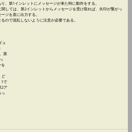
あり、第1インレットにメッセージが来た時に動作をする。
ジェクトに関しては、第2インレットからメッセージを受け取れば、矢印が繋がっ
セージを直に出力する。
なるので混乱しないように注意が必要である。
ギュ
き
、第
っ
かを
、ど
1で
第2ア
わっ