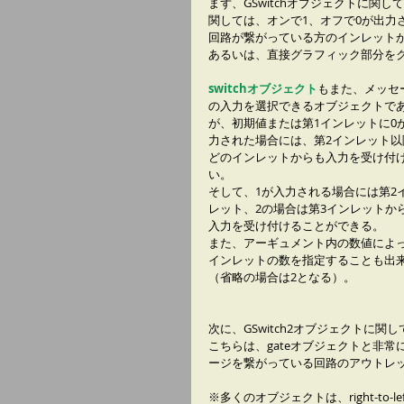
まず、GSwitchオブジェクトに関し
関しては、オンで1、オフで0が出力
回路が繋がっている方のインレット
あるいは、直接グラフィック部分を
switchオブジェクト
もまた、メッセ
の入力を選択できるオブジェクトで
が、初期値または第1インレットに0
力された場合には、第2インレット以
どのインレットからも入力を受け付
い。
そして、1が入力される場合には第2
レット、2の場合は第3インレットか
入力を受け付けることができる。
また、アーギュメント内の数値によ
インレットの数を指定することも出
（省略の場合は2となる）。
次に、GSwitch2オブジェクトに関し
こちらは、gateオブジェクトと非
ージを繋がっている回路のアウトレ
※多くのオブジェクトは、right-t